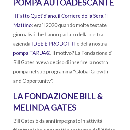
POMPA AUTOADESCANTE
Il Fatto Quotidiano
,
il Corriere della Sera
,
il
Mattino
: era il 2020 quando molte testate
giornalistiche hanno parlato della nostra
azienda
IDEE E PRODOTTI
e della nostra
pompa TARUA®
. Il motivo? La Fondazione di
Bill Gates aveva deciso di inserire la nostra
pompa nel suo programma “Global Growth
and Opportunity”.
LA FONDAZIONE BILL &
MELINDA GATES
Bill Gates è da anni impegnato in attività
filantropiche e progetti a sostegno dell’Africa