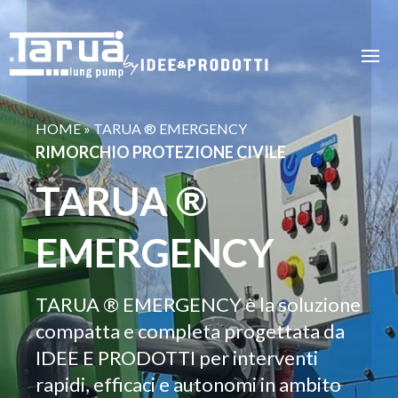
HOME
»
TARUA ® EMERGENCY
RIMORCHIO PROTEZIONE CIVILE
TARUA
®
EMERGENCY
TARUA ® EMERGENCY è la soluzione
compatta e completa progettata da
IDEE E PRODOTTI per interventi
rapidi, efficaci e autonomi in ambito