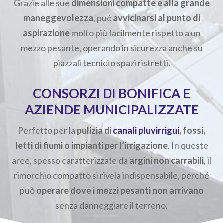
Grazie alle sue
dimensioni compatte e alla grande
maneggevolezza
, può
avvicinarsi al punto di
aspirazione
molto più facilmente rispetto a un
mezzo pesante, operando in sicurezza anche su
piazzali tecnici o spazi ristretti.
CONSORZI DI BONIFICA E
AZIENDE MUNICIPALIZZATE
Perfetto per la
pulizia di
canali pluvirrigui
, fossi,
letti di fiumi o impianti per l’irrigazione
. In queste
aree, spesso caratterizzate da
argini non carrabili
, il
rimorchio compatto si rivela indispensabile, perché
può
operare dove i mezzi pesanti non arrivano
senza danneggiare il terreno.