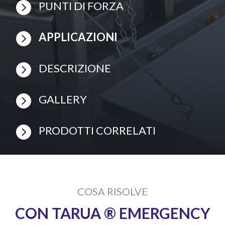

PUNTI DI FORZA

APPLICAZIONI

DESCRIZIONE

GALLERY

PRODOTTI CORRELATI
COSA RISOLVE
CON TARUA ® EMERGENCY